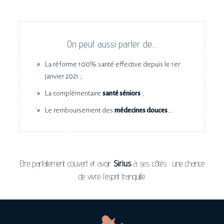
On peut aussi parler de…
La réforme 100% santé effective depuis le 1er
janvier 2021 ;
La complémentaire
santé séniors
;
Le remboursement des
médecines douces
….
Etre parfaitement couvert et avoir
Sirius
à ses côtés : une chance
de vivre l’esprit tranquille.