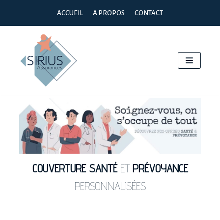
Aller
ACCUEIL
A PROPOS
CONTACT
au
contenu
COUVERTURE SANTÉ
ET
PRÉVOYANCE
PERSONNALISÉES